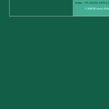
Cote :
FR ANOM 44PA13
© ANOM sous réserv