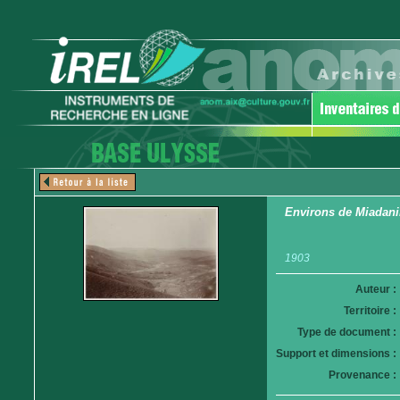
Environs de Miadan
1903
Auteur :
Territoire :
Type de document :
Support et dimensions :
Provenance :