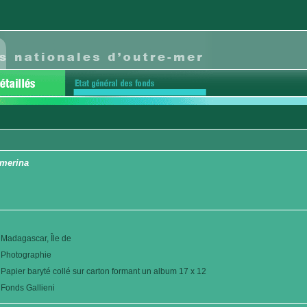
imerina
Madagascar, Île de
Photographie
Papier baryté collé sur carton formant un album 17 x 12
Fonds Gallieni