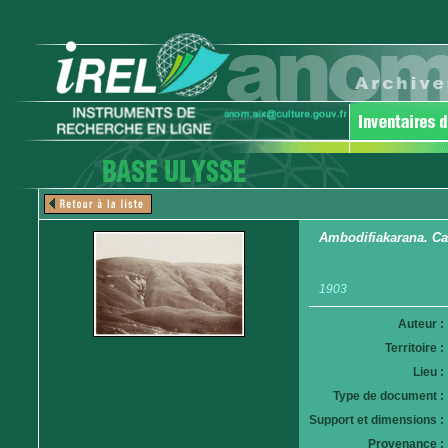
Ambodifiakarana. C
1903
Auteur :
Territoire :
Lieu :
Type de document :
Support et dimensions :
Provenance :