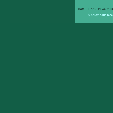
Cote :
FR ANOM 44PA13
© ANOM sous réserv