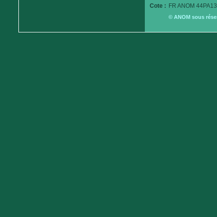
Cote :
FR ANOM 44PA13
© ANOM sous réserv