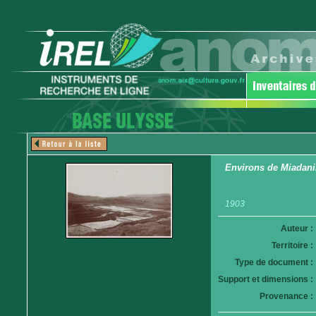
Environs de Miadanim
1903
Auteur :
Territoire :
Type de document :
Support et dimensions :
Provenance :