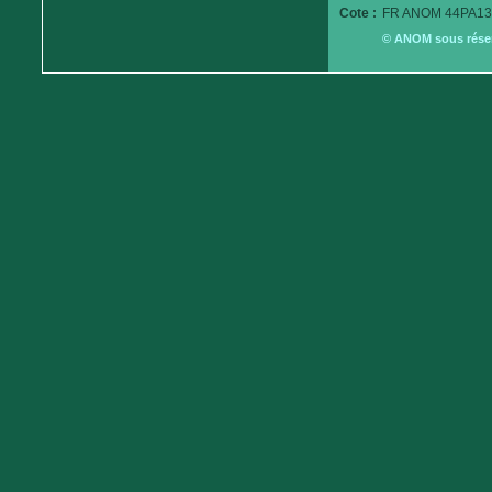
Cote :
FR ANOM 44PA13
© ANOM sous réserv