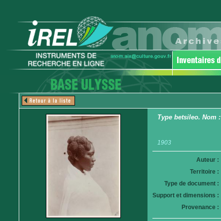
Type betsileo. Nom : 
1903
Auteur :
Territoire :
Type de document :
Support et dimensions :
Provenance :