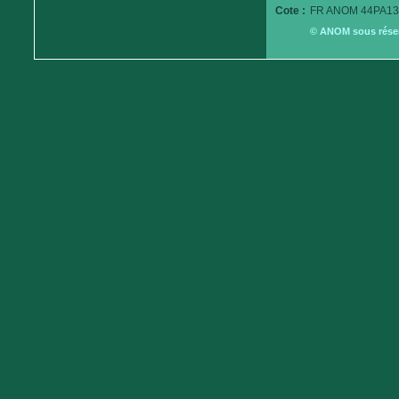
Cote :
FR ANOM 44PA13
© ANOM sous réserv