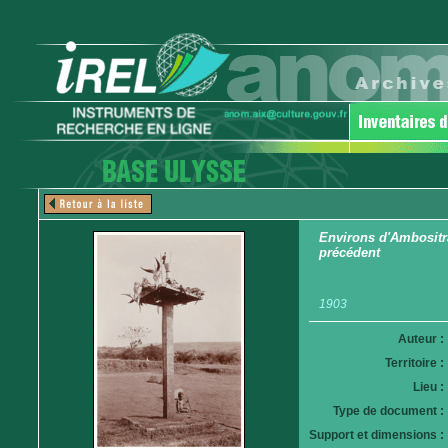
Environs d'Ambositr
précédent
1903
Auteur :
Territoire :
Lieu :
Type de document :
Support et dimensions :