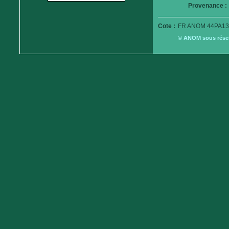
Provenance :
Cote :
FR ANOM 44PA13
© ANOM sous réserv