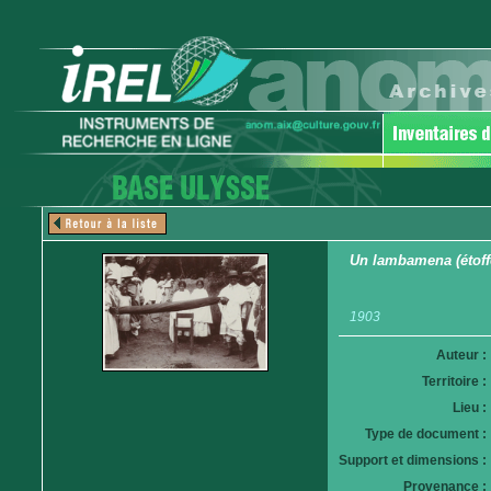
Un lambamena (étoffe
1903
Auteur :
Territoire :
Lieu :
Type de document :
Support et dimensions :
Provenance :