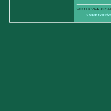
Cote :
FR ANOM 44PA13
© ANOM sous réserv