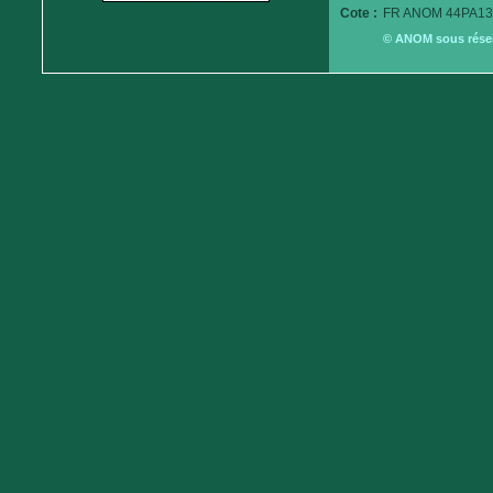
Cote :
FR ANOM 44PA13
© ANOM sous réserv