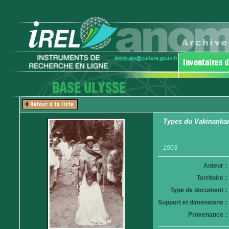
Types du Vakinankara
1903
Auteur :
Territoire :
Type de document :
Support et dimensions :
Provenance :