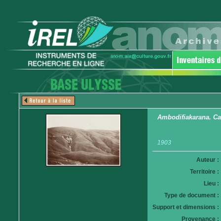
Ambodifiakarana. C
1903
Auteur :
Territoire :
Lieu :
Type de document :
Support et dimensions :
Provenance :