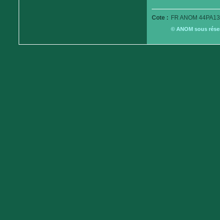
Cote :
FR ANOM 44PA13
© ANOM sous réserv