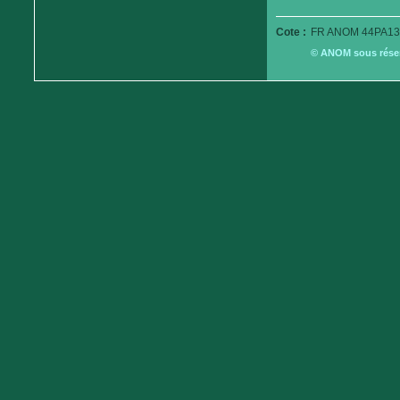
Cote :
FR ANOM 44PA13
© ANOM sous réserv