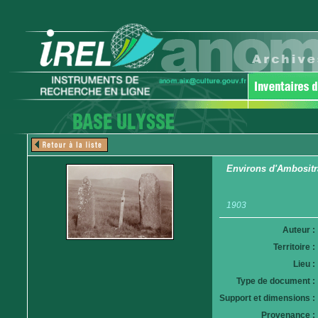
Environs d'Ambositra
1903
Auteur :
Territoire :
Lieu :
Type de document :
Support et dimensions :
Provenance :