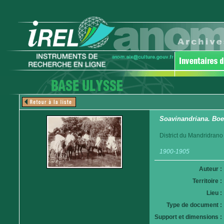
Soavinandriana. Boe
District du Mandridrano
1900-1905
Auteur :
Territoire :
Lieu :
Type de document :
Support et dimensions :