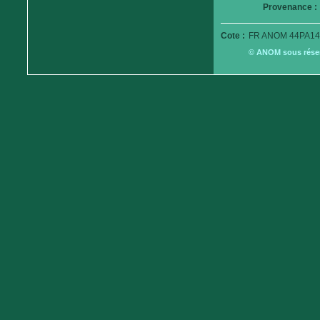
Provenance :
Cote :
FR ANOM 44PA14
© ANOM sous réserv