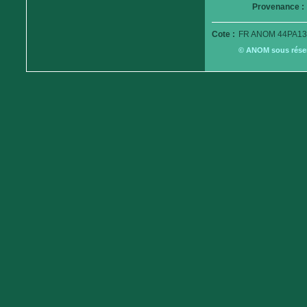
Provenance :
Cote :
FR ANOM 44PA13
© ANOM sous réserv