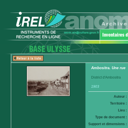
Ambositra. Une rue
District d'Ambositra
1903
Auteur :
Territoire :
Lieu :
Type de document :
Support et dimensions :