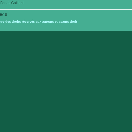
Fonds Gallieni
9/18
e des droits réservés aux auteurs et ayants droit