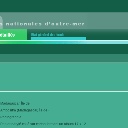
Madagascar, Île de
Ambositra (Madagascar, Île de)
Photographie
Papier baryté collé sur carton formant un album 17 x 12