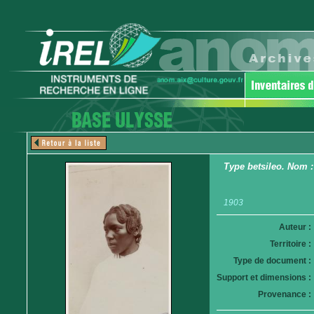
Type betsileo. Nom : 
1903
Auteur :
Territoire :
Type de document :
Support et dimensions :
Provenance :