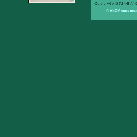
Cote :
FR ANOM 44PA13
© ANOM sous réserv