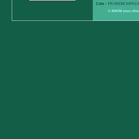
Cote :
FR ANOM 44PA13
© ANOM sous réserv