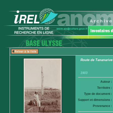
Route de Tananarive 
1903
Auteur :
Territoire :
Type de document :
Support et dimensions :
Provenance :