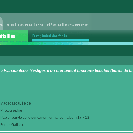
à Fianarantsoa. Vestiges d'un monument funéraire betsileo (bords de la
Madagascar, Île de
Photographie
Papier baryté collé sur carton formant un album 17 x 12
Fonds Gallieni