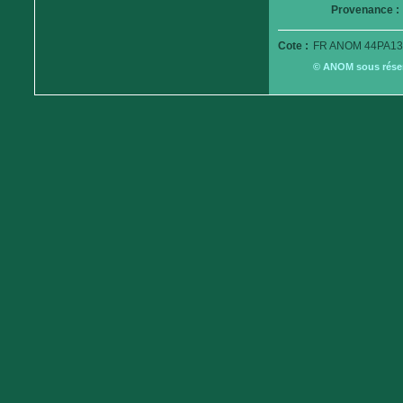
Provenance :
Cote :
FR ANOM 44PA13
© ANOM sous réserv