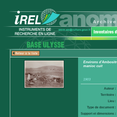
Environs d'Ambositra
manioc cuit
1903
Auteur :
Territoire :
Lieu :
Type de document :
Support et dimensions :