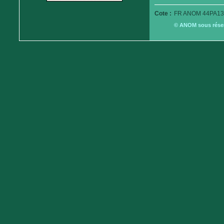
Cote :
FR ANOM 44PA13
© ANOM sous réserv