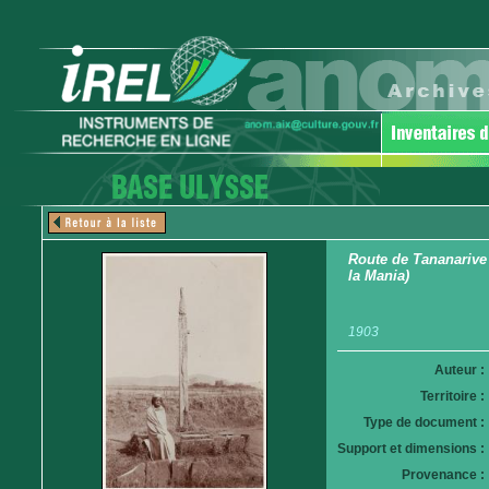
Route de Tananarive 
la Mania)
1903
Auteur :
Territoire :
Type de document :
Support et dimensions :
Provenance :