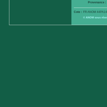
Provenance :
Cote :
FR ANOM 44PA14
© ANOM sous réserv