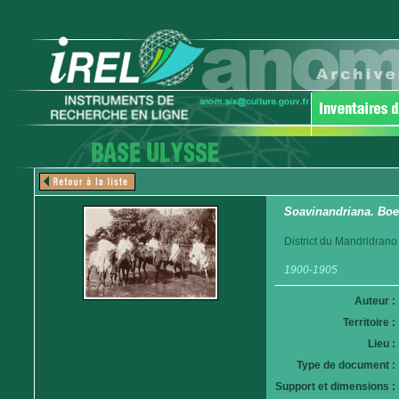
Soavinandriana. Boe
District du Mandridrano
1900-1905
Auteur :
Territoire :
Lieu :
Type de document :
Support et dimensions :