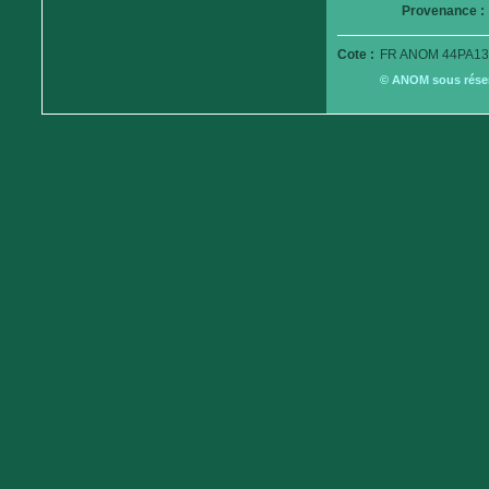
Provenance :
Cote :
FR ANOM 44PA13
© ANOM sous réserv