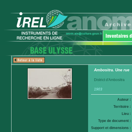
Ambositra. Une rue
District d'Ambositra
1903
Auteur :
Territoire :
Lieu :
Type de document :
Support et dimensions :