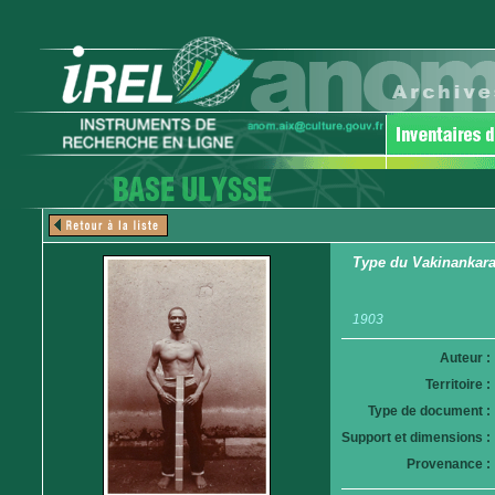
Type du Vakinankarat
1903
Auteur :
Territoire :
Type de document :
Support et dimensions :
Provenance :