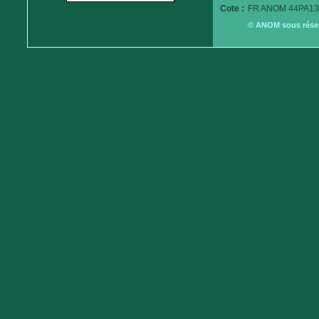
Cote :
FR ANOM 44PA13
© ANOM sous réserv