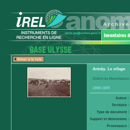
Antoby. Le village
District du Mamolakazo
1900-1905
Auteur :
Territoire :
Type de document :
Support et dimensions :
Provenance :