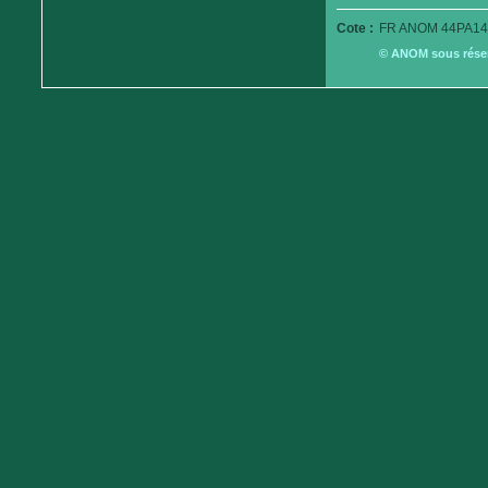
Cote :
FR ANOM 44PA14
© ANOM sous réserv