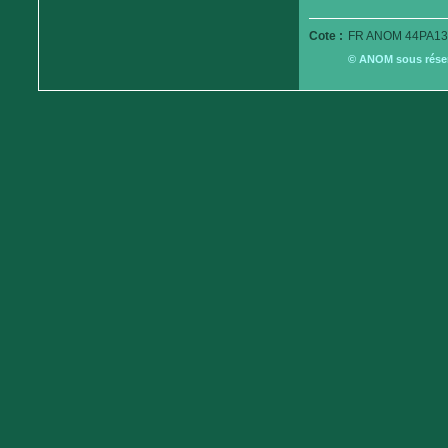
Cote :
FR ANOM 44PA13
© ANOM sous réserv