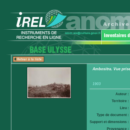
Ambositra. Vue pris
1903
Auteur :
Territoire :
Lieu :
Type de document :
Support et dimensions :
Provenance :