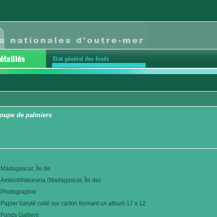
oupe de palmiers
Madagascar, Île de
Ambodifiakarana (Madagascar, Île de)
Photographie
Papier baryté collé sur carton formant un album 17 x 12
Fonds Gallieni