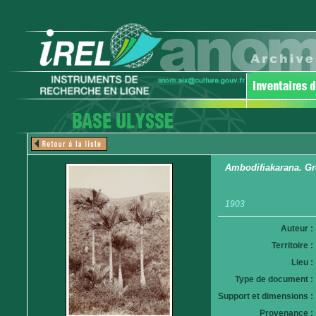
Ambodifiakarana. Gr
1903
Auteur :
Territoire :
Lieu :
Type de document :
Support et dimensions :
Provenance :