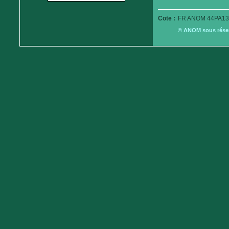
Cote :
FR ANOM 44PA13
© ANOM sous réserv