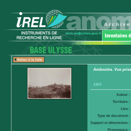
Ambositra. Vue pris
1903
Auteur :
Territoire :
Lieu :
Type de document :
Support et dimensions :
Provenance :