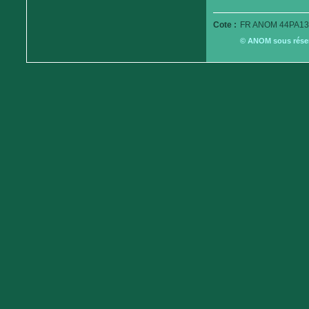
Cote :
FR ANOM 44PA13
© ANOM sous réserv