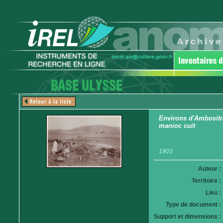
Environs d'Ambositra
manioc cuit
1903
Auteur :
Territoire :
Lieu :
Type de document :
Support et dimensions :