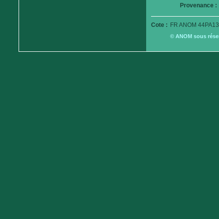
Provenance :
Cote :
FR ANOM 44PA13
© ANOM sous réserv