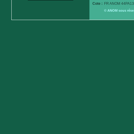
Cote :
FR ANOM 44PA13
© ANOM sous réserv