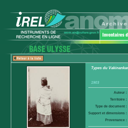
Types du Vakinankara
1903
Auteur :
Territoire :
Type de document :
Support et dimensions :
Provenance :