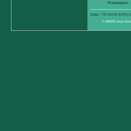
Provenance :
Cote :
FR ANOM 44PA14
© ANOM sous réserv