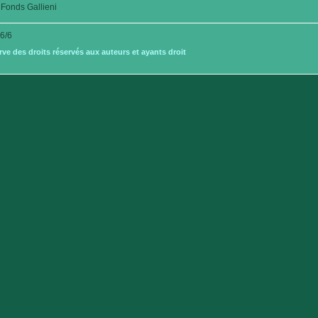
Fonds Gallieni
6/6
e des droits réservés aux auteurs et ayants droit