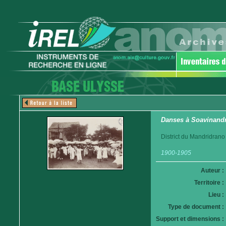
Danses à Soavinand
District du Mandridrano
1900-1905
Auteur :
Territoire :
Lieu :
Type de document :
Support et dimensions :