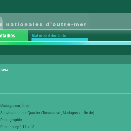
riana
Madagascar, Île de
Soavinandriana, Quartier (Tananarive ; Madagascar, Île de)
Photographie
Papier baryté 17 x 12