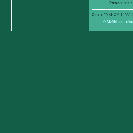
Provenance :
Cote :
FR ANOM 44PA14
© ANOM sous réserv