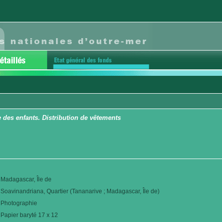
 des enfants. Distribution de vêtements
Madagascar, Île de
Soavinandriana, Quartier (Tananarive ; Madagascar, Île de)
Photographie
Papier baryté 17 x 12