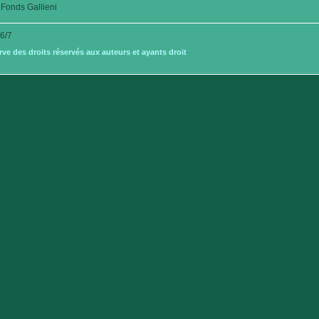
Fonds Gallieni
6/7
e des droits réservés aux auteurs et ayants droit