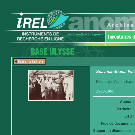
Soavinandriana. Fête
District du Mandridrano
1900-1905
Auteur :
Territoire :
Lieu :
Type de document :
Support et dimensions :