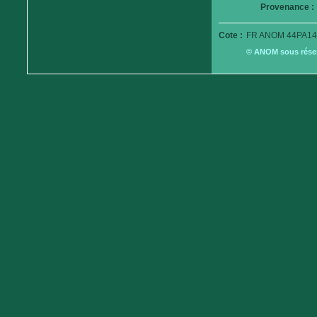
Provenance :
Cote :
FR ANOM 44PA14
© ANOM sous réserv