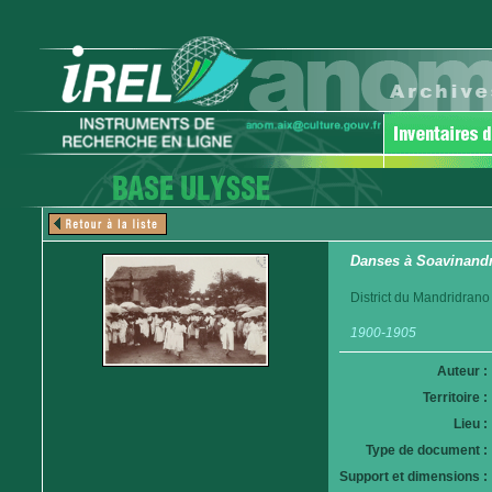
Danses à Soavinand
District du Mandridrano
1900-1905
Auteur :
Territoire :
Lieu :
Type de document :
Support et dimensions :