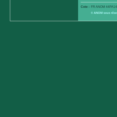
Cote :
FR ANOM 44PA14
© ANOM sous réserv