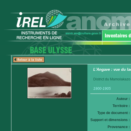
L'Angave : vue du la
District du Mamolakazo
1900-1905
Auteur :
Territoire :
Type de document :
Support et dimensions :
Provenance :