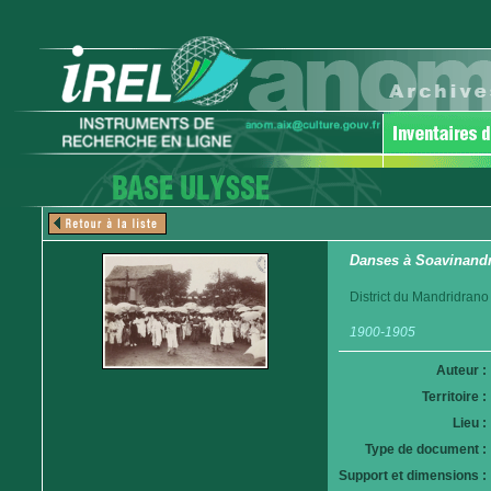
Danses à Soavinand
District du Mandridrano
1900-1905
Auteur :
Territoire :
Lieu :
Type de document :
Support et dimensions :