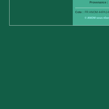
Provenance :
Cote :
FR ANOM 44PA14
© ANOM sous réserv