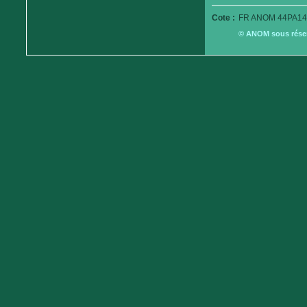
Cote :
FR ANOM 44PA14
© ANOM sous réserv