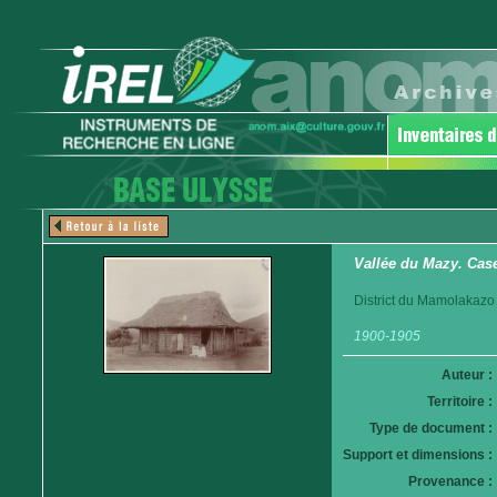
Vallée du Mazy. Cas
District du Mamolakazo
1900-1905
Auteur :
Territoire :
Type de document :
Support et dimensions :
Provenance :