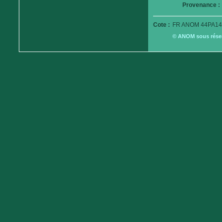
Provenance :
Cote :
FR ANOM 44PA14
© ANOM sous réserv