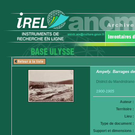
Ampefy. Barrages des
District du Mandridrano
1900-1905
Auteur :
Territoire :
Lieu :
Type de document :
Support et dimensions :