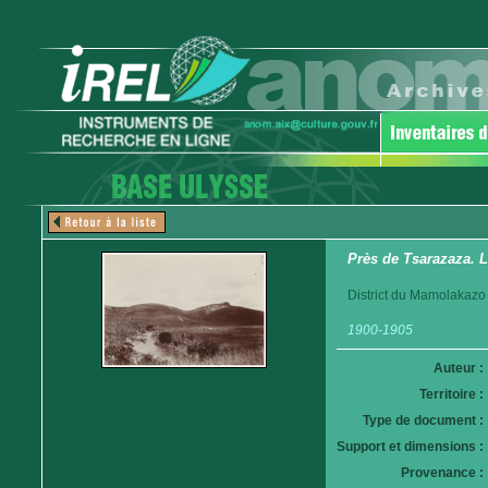
Près de Tsarazaza. 
District du Mamolakazo
1900-1905
Auteur :
Territoire :
Type de document :
Support et dimensions :
Provenance :