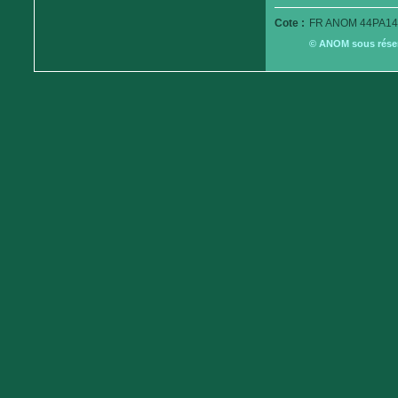
Cote :
FR ANOM 44PA14
© ANOM sous réserv