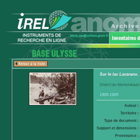
Sur le lac Lavarano
District du Mamolakazo
1900-1905
Auteur :
Territoire :
Type de document :
Support et dimensions :
Provenance :