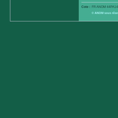
Cote :
FR ANOM 44PA14
© ANOM sous réserv