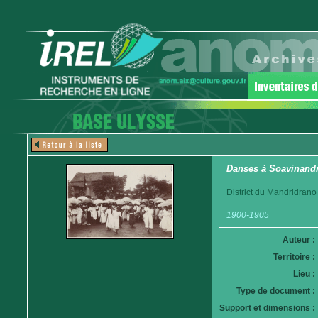
Danses à Soavinand
District du Mandridrano
1900-1905
Auteur :
Territoire :
Lieu :
Type de document :
Support et dimensions :