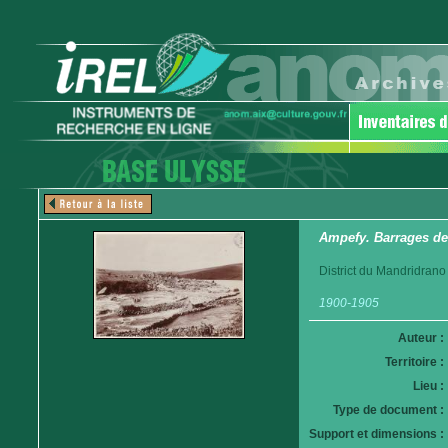
Ampefy. Barrages des
District du Mandridrano
1900-1905
Auteur :
Territoire :
Lieu :
Type de document :
Support et dimensions :