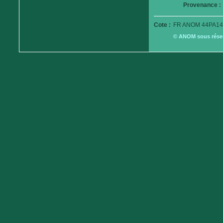
Provenance :
Cote :
FR ANOM 44PA14
© ANOM sous réserv