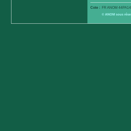
Cote :
FR ANOM 44PA14
© ANOM sous réserv