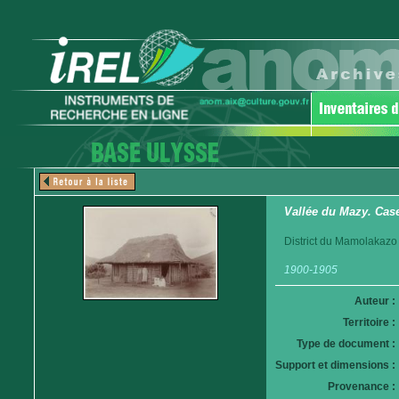
Vallée du Mazy. Cas
District du Mamolakazo
1900-1905
Auteur :
Territoire :
Type de document :
Support et dimensions :
Provenance :