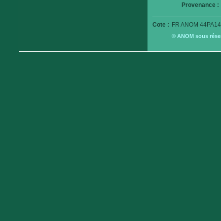
Provenance :
Cote :
FR ANOM 44PA14
© ANOM sous réserv