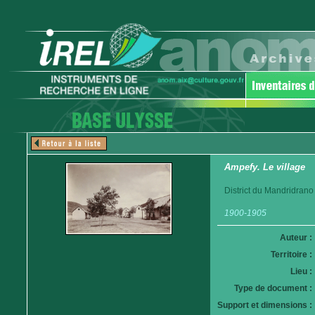
Ampefy. Le village
District du Mandridrano
1900-1905
Auteur :
Territoire :
Lieu :
Type de document :
Support et dimensions :