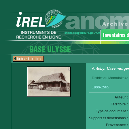
Antoby. Case indigè
District du Mamolakazo
1900-1905
Auteur :
Territoire :
Type de document :
Support et dimensions :
Provenance :