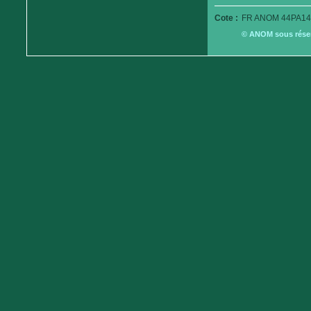
Cote :
FR ANOM 44PA14
© ANOM sous réserv