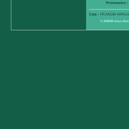
Provenance :
Cote :
FR ANOM 44PA14
© ANOM sous réserv