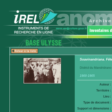
Soavinandriana. Fête
District du Mandridrano
1900-1905
Auteur :
Territoire :
Lieu :
Type de document :
Support et dimensions :