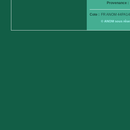
Provenance :
Cote :
FR ANOM 44PA14
© ANOM sous réserv