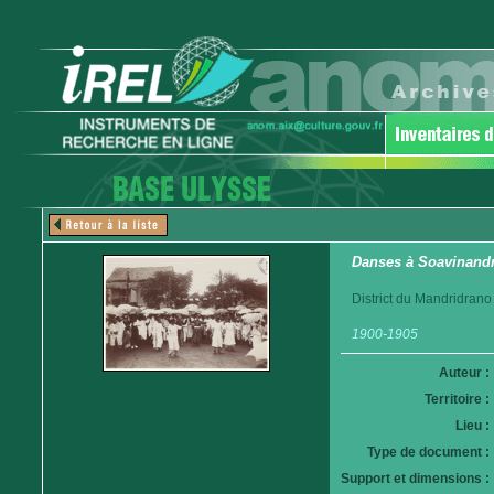
Danses à Soavinand
District du Mandridrano
1900-1905
Auteur :
Territoire :
Lieu :
Type de document :
Support et dimensions :