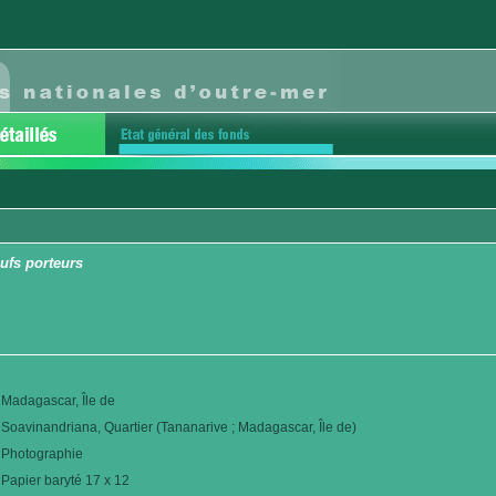
ufs porteurs
Madagascar, Île de
Soavinandriana, Quartier (Tananarive ; Madagascar, Île de)
Photographie
Papier baryté 17 x 12