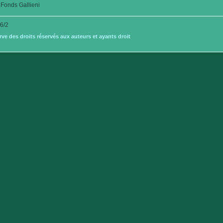
Fonds Gallieni
6/2
e des droits réservés aux auteurs et ayants droit