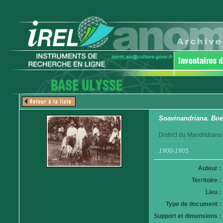
Soavinandriana. Boe
District du Mandridrano
1900-1905
Auteur :
Territoire :
Lieu :
Type de document :
Support et dimensions :