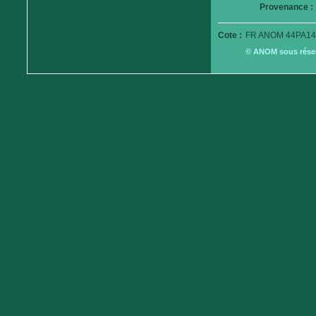
Provenance :
Cote :
FR ANOM 44PA14
© ANOM sous réserv