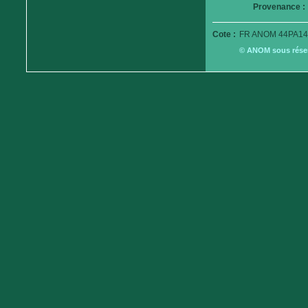
Provenance :
Cote :
FR ANOM 44PA14
© ANOM sous réserv