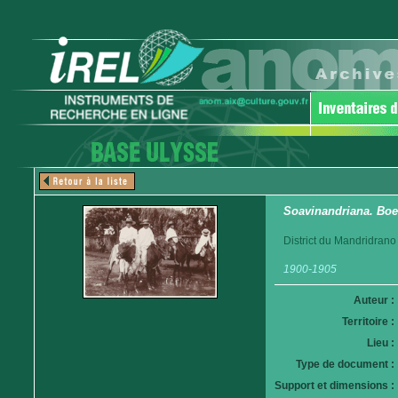
Soavinandriana. Boe
District du Mandridrano
1900-1905
Auteur :
Territoire :
Lieu :
Type de document :
Support et dimensions :