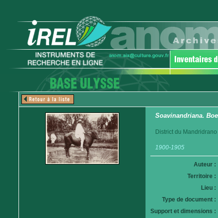
Soavinandriana. Boe
District du Mandridrano
1900-1905
Auteur :
Territoire :
Lieu :
Type de document :
Support et dimensions :