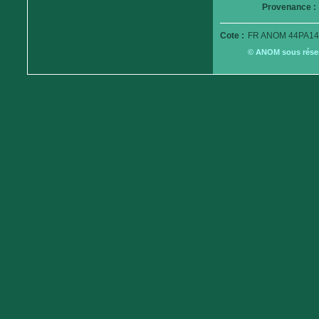
Provenance :
Cote :
FR ANOM 44PA14
© ANOM sous réserv