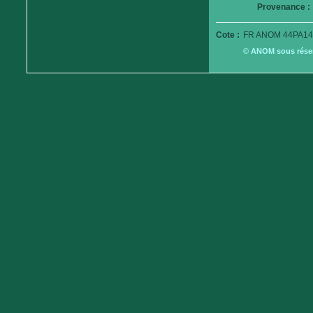
Provenance :
Cote :
FR ANOM 44PA14
© ANOM sous réserv