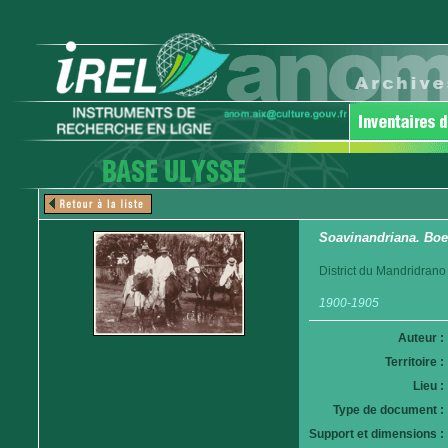
Soavinandriana. Boe
District du Mandridrano
1900-1905
Auteur :
Territoire :
Lieu :
Type de document :
Support et dimensions :