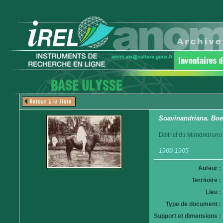
Soavinandriana. Boe
District du Mandridrano
1900-1905
Auteur :
Territoire :
Lieu :
Type de document :
Support et dimensions :