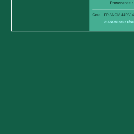
Provenance :
Cote :
FR ANOM 44PA14
© ANOM sous réserv