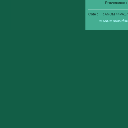
Provenance :
Cote :
FR ANOM 44PA17
© ANOM sous réserv