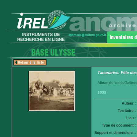
Tananarive. Fête des
Album du fonds Gallieni
1903
Auteur :
Territoire :
Lieu :
Type de document :
Support et dimensions :