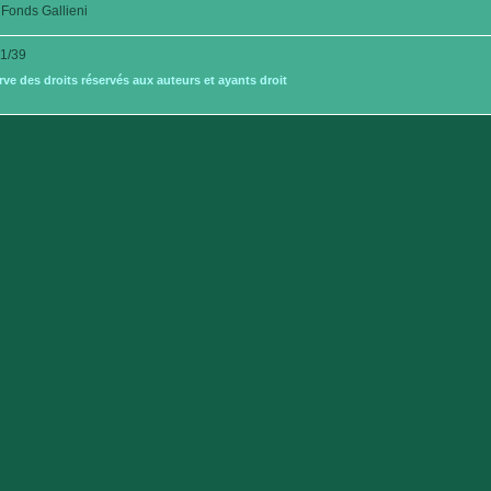
Fonds Gallieni
1/39
e des droits réservés aux auteurs et ayants droit