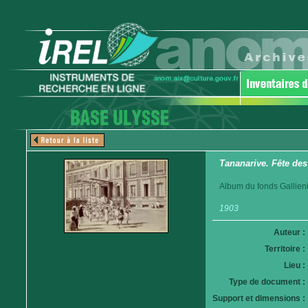
Tananarive. Fête des
Album du fonds Gallieni
1903
Auteur :
Territoire :
Lieu :
Type de document :
Support et dimensions :