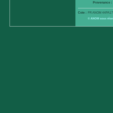
Provenance :
Cote :
FR ANOM 44PA17
© ANOM sous réserv