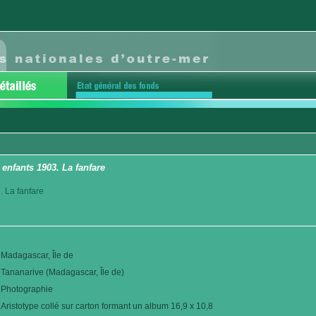
 enfants 1903. La fanfare
. La fanfare
Madagascar, Île de
Tananarive (Madagascar, Île de)
Photographie
Aristotype collé sur carton formant un album 16,9 x 10,8