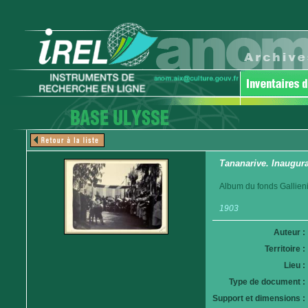
Tananarive. Inaugu
Album du fonds Gallieni
1903
Auteur :
Territoire :
Lieu :
Type de document :
Support et dimensions :