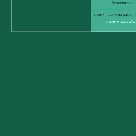
Provenance :
Cote :
FR ANOM 44PA17
© ANOM sous réserv