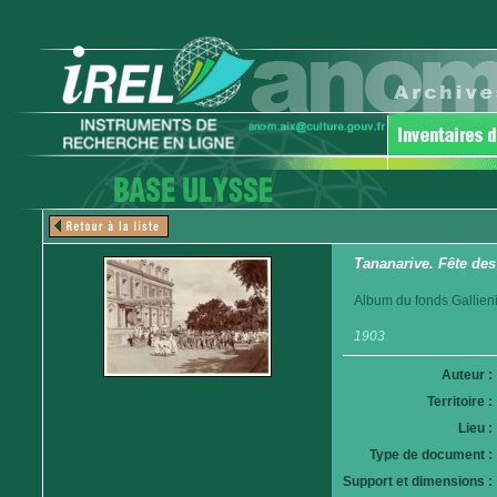
Tananarive. Fête des
Album du fonds Gallieni
1903
Auteur :
Territoire :
Lieu :
Type de document :
Support et dimensions :