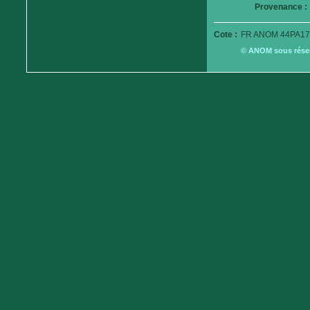
Provenance :
Cote :
FR ANOM 44PA17
© ANOM sous réserv